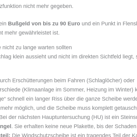
utzfunktion nicht mehr gegeben.
 ein
Bußgeld von bis zu 90 Euro
und ein Punkt in Flens
t mehr gewährleistet ist.
nicht zu lange warten sollten
ag klein aussieht und nicht im direkten Sichtfeld liegt, s
rch Erschütterungen beim Fahren (Schlaglöcher) oder
rschiede (Klimaanlage im Sommer, Heizung im Winter) 
e“ schnell ein langer Riss über die ganze Scheibe werde
 mehr möglich, und die Scheibe muss komplett getausch
Bei der nächsten Hauptuntersuchung (HU) ist ein Steinsc
angel
. Sie erhalten keine neue Plakette, bis der Schaden
eil:
Die Windschutzscheibe ist ein tragendes Teil der Ka